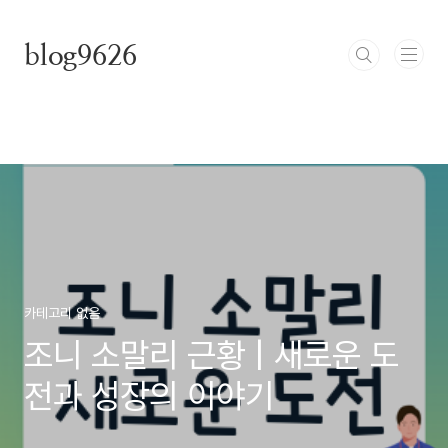
본문 바로가기
blog9626
카테고리 없음
조니 소말리 근황 | 새로운 도
전과 성장의 이야기