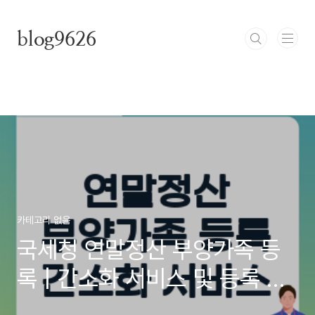
본문 바로가기
blog9626
카테고리 없음
국세청 연말정산 부양가족 등
록 | 간소화 서비스 및 등록 방
법